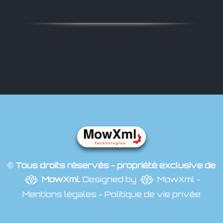
© Tous droits réservés - propriété exclusive de
MowXml
.
Designed by
MowXml
-
Mentions légales
-
Politique de vie privée