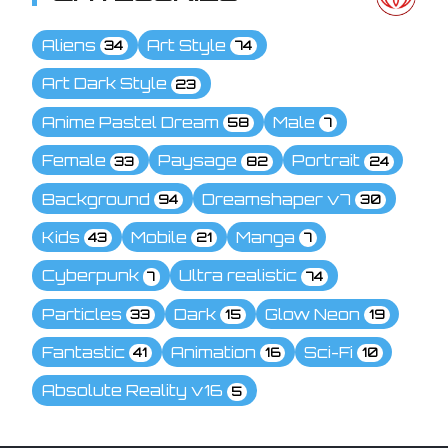
Aliens
Art Style
34
74
Art Dark Style
23
Anime Pastel Dream
Male
58
7
Female
Paysage
Portrait
33
82
24
Background
Dreamshaper v7
94
30
Kids
Mobile
Manga
43
21
7
Cyberpunk
Ultra realistic
7
74
Particles
Dark
Glow Neon
33
15
19
Fantastic
Animation
Sci-Fi
41
16
10
Absolute Reality v16
5