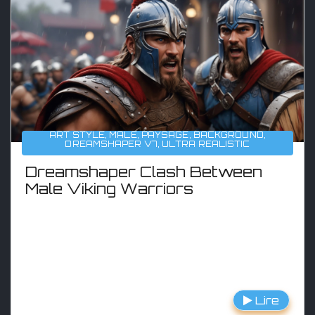
ART STYLE
,
MALE
,
PAYSAGE
,
BACKGROUND
,
DREAMSHAPER V7
,
ULTRA REALISTIC
Dreamshaper Clash Between
Male Viking Warriors
Lire