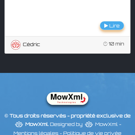
Lire
10 min
Cédric
© Tous droits réservés - propriété exclusive de
MowXml
.
Designed by
MowXml
-
Mentions légales
-
Politique de vie privée