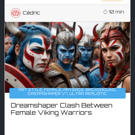
10 min
Cédric
ART STYLE
,
FEMALE
,
PAYSAGE
,
BACKGROUND
,
DREAMSHAPER V7
,
ULTRA REALISTIC
Dreamshaper Clash Between
Female Viking Warriors