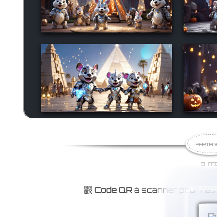
PARTAG
SHAR
Code QR
à scanner pour ret