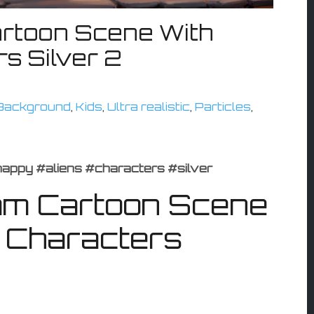
rtoon Scene With
s Silver 2
Background
,
Kids
,
Ultra realistic
,
Particles
,
appy #aliens #characters #silver
am Cartoon Scene
s Characters