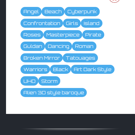
Angel
Beach
Cyberpunk
Confrontation
Girls
Island
Roses
Masterpiece
Pirate
Guldan
Dancing
Roman
Broken Mirror
Tatouages
Warriors
Black
Art Dark Style
UHD
Storm
Alien 3D style baroque