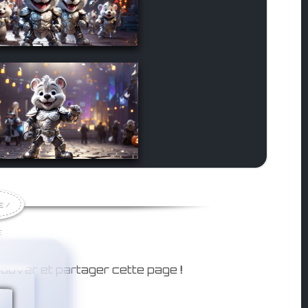
E /
E
rouver et partager cette page
!