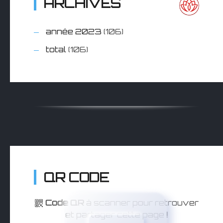
ARCHIVES
année 2023
(106)
total
(106)
QR CODE
Code QR
à scanner pour retrouver
et partager cette page
!