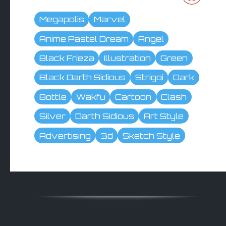
Megapolis
Marvel
Anime Pastel Dream
Angel
Black Frieza
Illustration
Green
Black Darth Sidious
Strigoi
Dark
Bottle
Wakfu
Cartoon
Clash
Silver
Darth Sidious
Art Style
Advertising
3d
Sketch Style