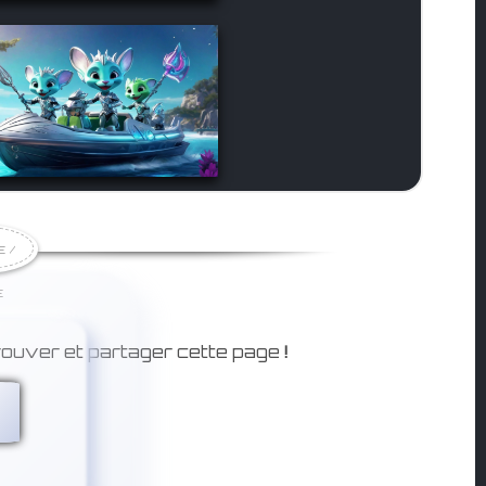
E /
E
rouver et partager cette page
!