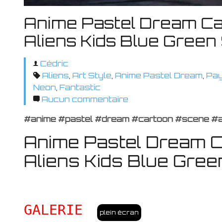
Anime Pastel Dream Ca
Aliens Kids Blue Green 
Cédric
Aliens
,
Art Style
,
Anime Pastel Dream
,
Pa
Neon
,
Fantastic
Aucun commentaire
#anime #pastel #dream #cartoon #scene #al
Anime Pastel Dream C
Aliens Kids Blue Gree
GALERIE
plein écran