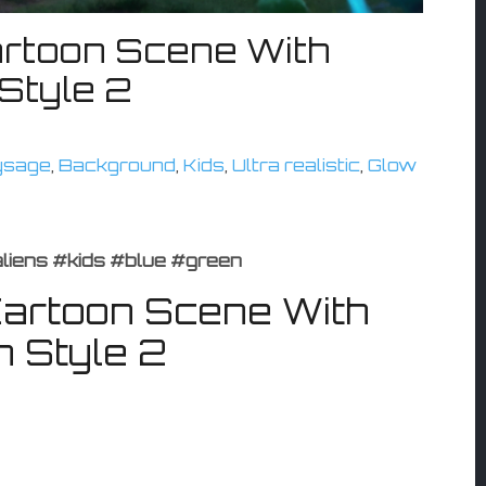
rtoon Scene With
Style 2
ysage
,
Background
,
Kids
,
Ultra realistic
,
Glow
iens #kids #blue #green
artoon Scene With
n Style 2