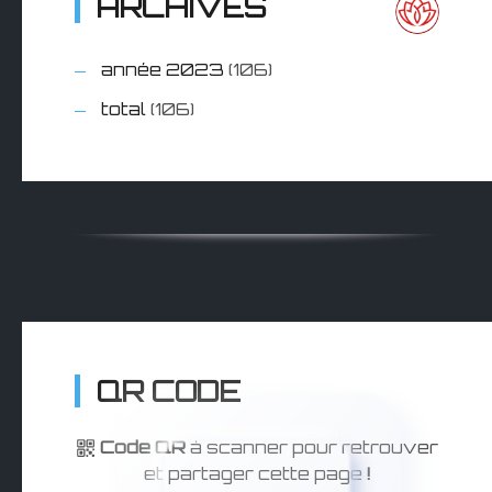
ARCHIVES
année 2023
(106)
total
(106)
QR CODE
Code QR
à scanner pour retrouver
et partager cette page
!