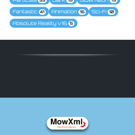
Particles
Dark
Glow Neon
33
15
19
Fantastic
Animation
Sci-Fi
41
16
10
Absolute Reality v16
5