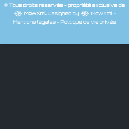
© Tous droits réservés - propriété exclusive de
MowXml
.
Designed by
MowXml
-
Mentions légales
-
Politique de vie privée