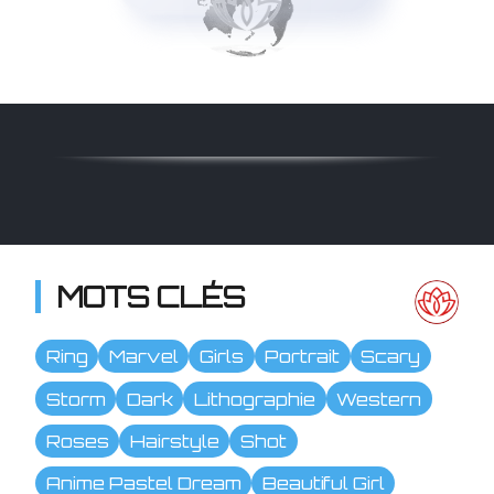
MOTS CLÉS
Ring
Marvel
Girls
Portrait
Scary
Storm
Dark
Lithographie
Western
Roses
Hairstyle
Shot
Anime Pastel Dream
Beautiful Girl