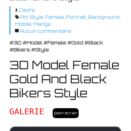
Cédric
Art Style
,
Female
,
Portrait
,
Background
,
Mobile
,
Manga
Aucun commentaire
#3D #Model #Female #Gold #Black
#Bikers #Style
3D Model Female
Gold And Black
Bikers Style
GALERIE
plein écran