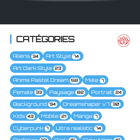
CATÉGORIES
Aliens
Art Style
34
74
Art Dark Style
23
Anime Pastel Dream
Male
58
7
Female
Paysage
Portrait
33
82
24
Background
Dreamshaper v7
94
30
Kids
Mobile
Manga
43
21
7
Cyberpunk
Ultra realistic
7
74