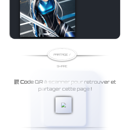
PARTAGE /
SHARE
Code QR
à scanner pour retrouver et
partager cette page
!