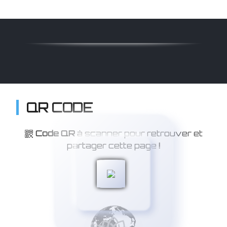
QR CODE
Code QR
à scanner pour retrouver et
partager cette page
!