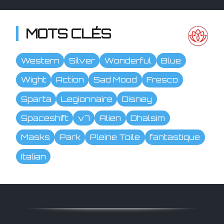
MOTS CLÉS
Western
Silver
Wonderful
Blue
Wight
Action
Sad Mood
Fresco
Sparta
Legionnaire
Disney
Spaceshift
v7
Alien
Dhalsim
Masks
Park
Pleine Toile
fantastique
Italian