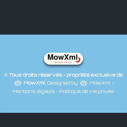
© Tous droits réservés - propriété exclusive de
MowXml
.
Designed by
MowXml
-
Mentions légales
-
Politique de vie privée