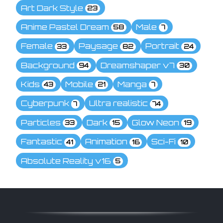
Art Dark Style
23
Anime Pastel Dream
Male
58
7
Female
Paysage
Portrait
33
82
24
Background
Dreamshaper v7
94
30
Kids
Mobile
Manga
43
21
7
Cyberpunk
Ultra realistic
7
74
Particles
Dark
Glow Neon
33
15
19
Fantastic
Animation
Sci-Fi
41
16
10
Absolute Reality v16
5