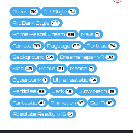
Aliens
Art Style
34
74
Art Dark Style
23
Anime Pastel Dream
Male
58
7
Female
Paysage
Portrait
33
82
24
Background
Dreamshaper v7
94
30
Kids
Mobile
Manga
43
21
7
Cyberpunk
Ultra realistic
7
74
Particles
Dark
Glow Neon
33
15
19
Fantastic
Animation
Sci-Fi
41
16
10
Absolute Reality v16
5