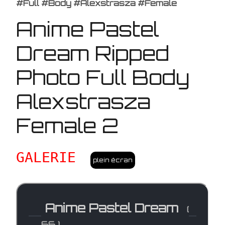
#Full #Body #Alexstrasza #Female
Anime Pastel
Dream Ripped
Photo Full Body
Alexstrasza
Female 2
GALERIE
plein écran