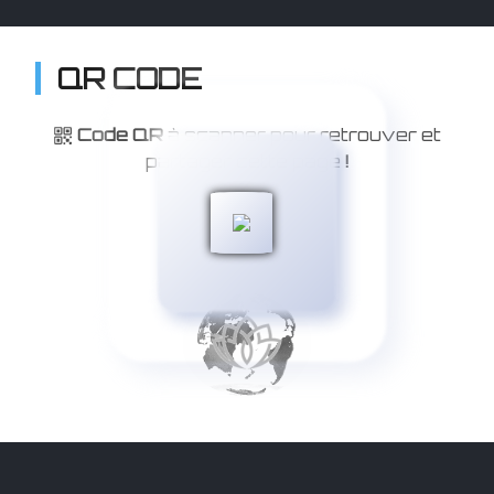
QR CODE
Code QR
à scanner pour retrouver et
partager cette page
!