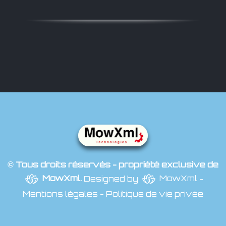
© Tous droits réservés - propriété exclusive de
MowXml
.
Designed by
MowXml
-
Mentions légales
-
Politique de vie privée