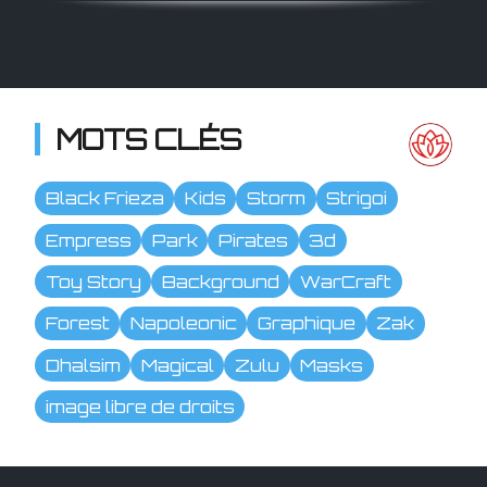
MOTS CLÉS
Black Frieza
Kids
Storm
Strigoi
Empress
Park
Pirates
3d
Toy Story
Background
WarCraft
Forest
Napoleonic
Graphique
Zak
Dhalsim
Magical
Zulu
Masks
image libre de droits