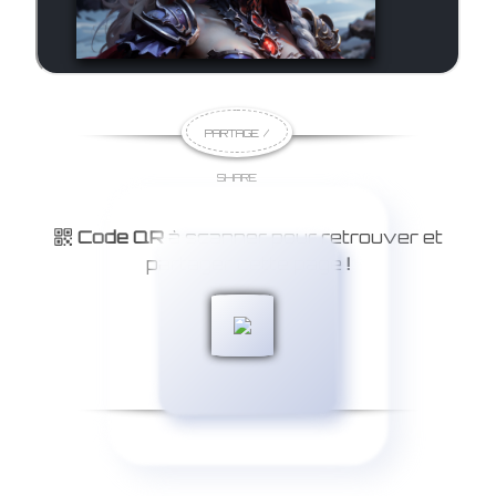
PARTAGE /
SHARE
Code QR
à scanner pour retrouver et
partager cette page
!