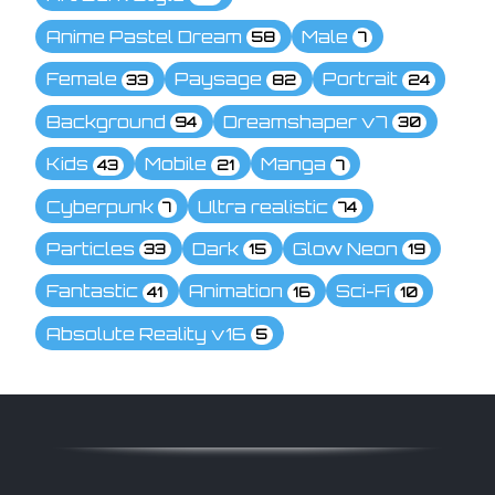
Anime Pastel Dream
Male
58
7
Female
Paysage
Portrait
33
82
24
Background
Dreamshaper v7
94
30
Kids
Mobile
Manga
43
21
7
Cyberpunk
Ultra realistic
7
74
Particles
Dark
Glow Neon
33
15
19
Fantastic
Animation
Sci-Fi
41
16
10
Absolute Reality v16
5