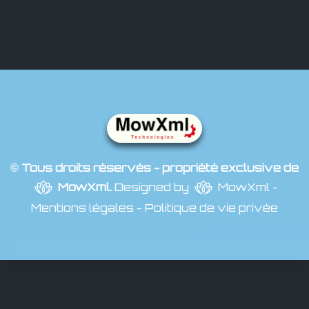
© Tous droits réservés - propriété exclusive de
MowXml
.
Designed by
MowXml
-
Mentions légales
-
Politique de vie privée