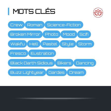
MOTS CLÉS
Crew
Roman
Science-Fiction
Broken Mirror
Photo
Mood
Scifi
Wakfu
Hell
Pastel
Style
Storm
Fresco
Illustration
Black Darth Sidious
Bikers
Dancing
Buzz Lightyear
Gardes
Dream