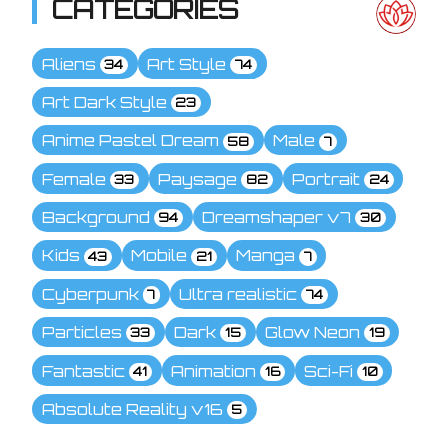
CATÉGORIES
Aliens
Art Style
34
74
Art Dark Style
23
Anime Pastel Dream
Male
58
7
Female
Paysage
Portrait
33
82
24
Background
Dreamshaper v7
94
30
Kids
Mobile
Manga
43
21
7
Cyberpunk
Ultra realistic
7
74
Particles
Dark
Glow Neon
33
15
19
Fantastic
Animation
Sci-Fi
41
16
10
Absolute Reality v16
5