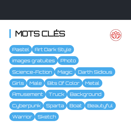
MOTS CLÉS
Pastel
Art Dark Style
images gratuites
Photo
Science-Fiction
Magic
Darth Sidious
Girls
Male
Bits Of Color
Metal
Amusement
Truck
Background
Cyberpunk
Sparta
Boat
Beautyful
Warrior
Sketch