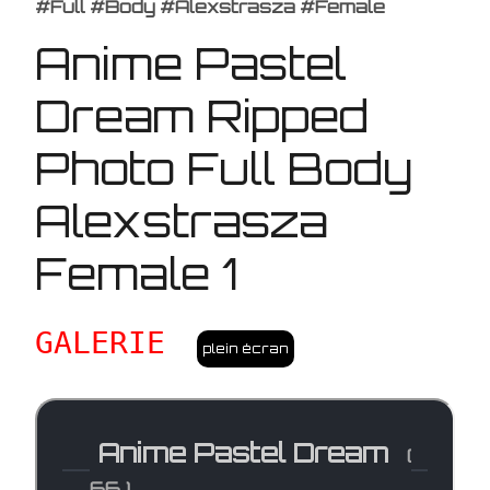
#Full #Body #Alexstrasza #Female
Anime Pastel
Dream Ripped
Photo Full Body
Alexstrasza
Female 1
GALERIE
plein écran