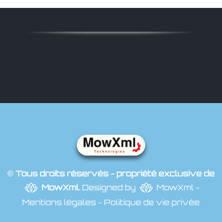
© Tous droits réservés - propriété exclusive de
MowXml
.
Designed by
MowXml
-
Mentions légales
-
Politique de vie privée