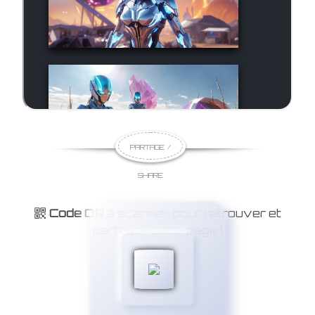
PARTAGE /
SHARE
Code QR
à scanner pour retrouver et
partager cette page
!