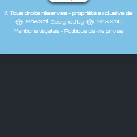
© Tous droits réservés - propriété exclusive de
MowXml
.
Designed by
MowXml
-
Mentions légales
-
Politique de vie privée