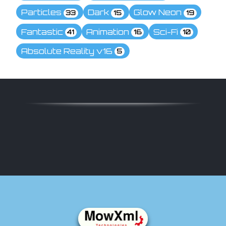
Particles
Dark
Glow Neon
33
15
19
Fantastic
Animation
Sci-Fi
41
16
10
Absolute Reality v16
5