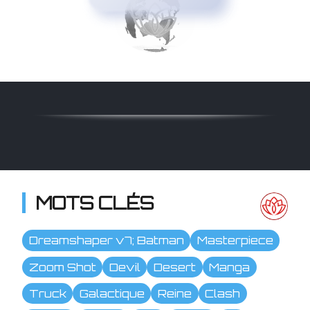
MOTS CLÉS
Dreamshaper v7; Batman
Masterpiece
Zoom Shot
Devil
Desert
Manga
Truck
Galactique
Reine
Clash