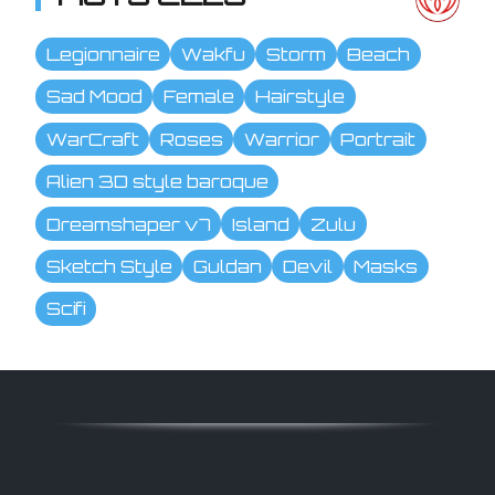
Legionnaire
Wakfu
Storm
Beach
Sad Mood
Female
Hairstyle
WarCraft
Roses
Warrior
Portrait
Alien 3D style baroque
Dreamshaper v7
Island
Zulu
Sketch Style
Guldan
Devil
Masks
Scifi