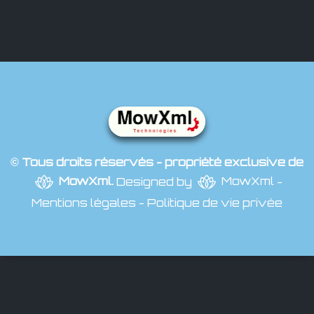
© Tous droits réservés - propriété exclusive de
MowXml
.
Designed by
MowXml
-
Mentions légales
-
Politique de vie privée