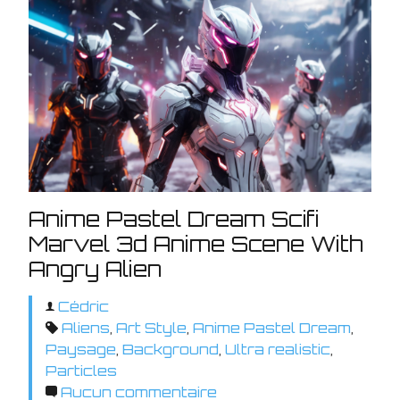
Anime Pastel Dream Scifi
Marvel 3d Anime Scene With
Angry Alien
Cédric
Aliens
,
Art Style
,
Anime Pastel Dream
,
Paysage
,
Background
,
Ultra realistic
,
Particles
Aucun commentaire