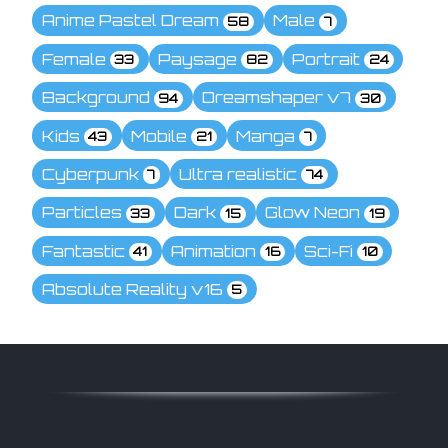
Anime Pastel Dream
Male
58
7
Female
Paysage
Portrait
33
82
24
Background
Dreamshaper v7
94
30
Kids
Mobile
Manga
43
21
7
Cyberpunk
Ultra realistic
7
74
Particles
Dark
Glow Neon
33
15
19
Fantastic
Animation
Sci-Fi
41
16
10
Absolute Reality v16
5